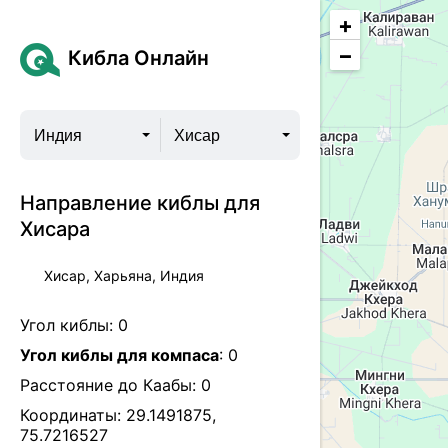
+
−
Кибла Онлайн
Индия
Хисар
Направление киблы для
Хисара
Хисар, Харьяна, Индия
Угол киблы:
0
Угол киблы для компаса
:
0
Расстояние до Каабы:
0
Координаты:
29.1491875
,
75.7216527