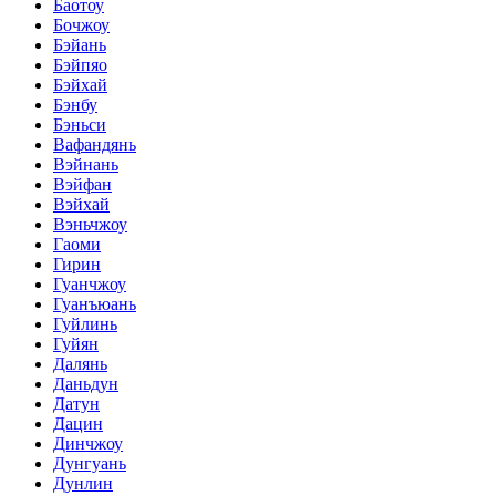
Баотоу
Бочжоу
Бэйань
Бэйпяо
Бэйхай
Бэнбу
Бэньси
Вафандянь
Вэйнань
Вэйфан
Вэйхай
Вэньчжоу
Гаоми
Гирин
Гуанчжоу
Гуанъюань
Гуйлинь
Гуйян
Далянь
Даньдун
Датун
Дацин
Динчжоу
Дунгуань
Дунлин