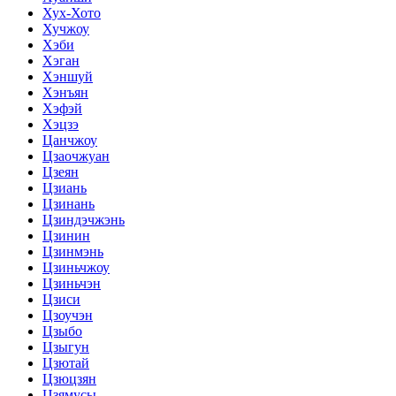
Хух-Хото
Хучжоу
Хэби
Хэган
Хэншуй
Хэнъян
Хэфэй
Хэцзэ
Цанчжоу
Цзаочжуан
Цзеян
Цзиань
Цзинань
Цзиндэчжэнь
Цзинин
Цзинмэнь
Цзиньчжоу
Цзиньчэн
Цзиси
Цзоучэн
Цзыбо
Цзыгун
Цзютай
Цзюцзян
Цзямусы