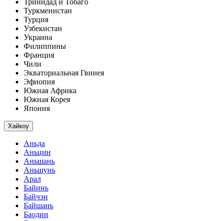
Тринидад и Тобаго
Туркменистан
Турция
Узбекистан
Украина
Филиппины
Франция
Чили
Экваториальная Гвинея
Эфиопия
Южная Африка
Южная Корея
Япония
Хайкоу
Аньда
Аньцин
Аньшань
Аньшунь
Арал
Байинь
Байчэн
Байшань
Баодин