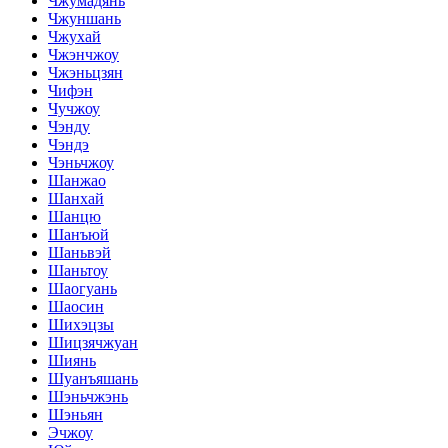
Чжумадянь
Чжуншань
Чжухай
Чжэнчжоу
Чжэньцзян
Чифэн
Чучжоу
Чэнду
Чэндэ
Чэньчжоу
Шанжао
Шанхай
Шанцю
Шанъюй
Шаньвэй
Шаньтоу
Шаогуань
Шаосин
Шихэцзы
Шицзячжуан
Шиянь
Шуанъяшань
Шэньчжэнь
Шэньян
Эчжоу