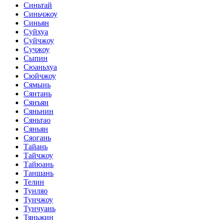
Синьтай
Синьчжоу
Синьян
Суйхуа
Суйчжоу
Сучжоу
Сыпин
Сюаньхуа
Сюйчжоу
Сямынь
Сянтань
Сянъян
Сяньнин
Сяньтао
Сяньян
Сяогань
Тайань
Тайчжоу
Тайюань
Таншань
Телин
Тунляо
Тунчжоу
Тунчуань
Тяньжин