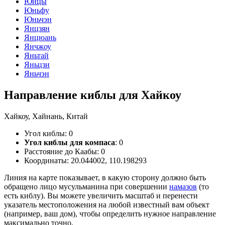
Юйцы
Юньфу
Юньчэн
Янцзян
Янцюань
Янчжоу
Яньтай
Яньцзи
Яньчэн
Направление киблы для Хайкоу
Хайкоу, Хайнань, Китай
Угол киблы:
0
Угол киблы для компаса
:
0
Расстояние до Каабы:
0
Координаты:
20.044002
,
110.198293
Линия на карте показывает, в какую сторону должно быть
обращено лицо мусульманина при совершении
намазов
(то
есть киблу). Вы можете увеличить масштаб и перенести
указатель местоположения на любой известный вам объект
(например, ваш дом), чтобы определить нужное направление
максимально точно.