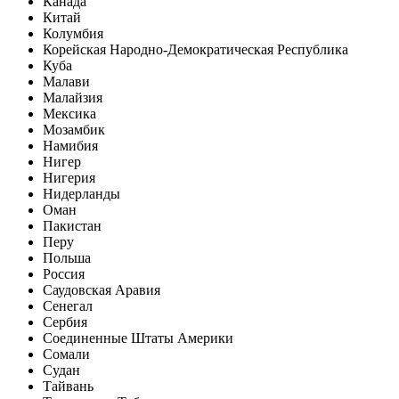
Канада
Китай
Колумбия
Корейская Народно-Демократическая Республика
Куба
Малави
Малайзия
Мексика
Мозамбик
Намибия
Нигер
Нигерия
Нидерланды
Оман
Пакистан
Перу
Польша
Россия
Саудовская Аравия
Сенегал
Сербия
Соединенные Штаты Америки
Сомали
Судан
Тайвань