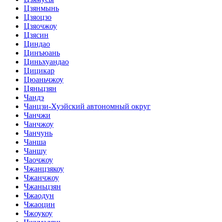
Цзянмынь
Цзяоцзо
Цзяочжоу
Цзясин
Циндао
Цинъюань
Циньхуандао
Цицикар
Цюаньчжоу
Цяньцзян
Чандэ
Чанцзи-Хуэйский автономный округ
Чанчжи
Чанчжоу
Чанчунь
Чанша
Чаншу
Чаочжоу
Чжанцзякоу
Чжанчжоу
Чжаньцзян
Чжаодун
Чжаоцин
Чжоукоу