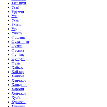
Тяньшуй
Увэй
Урумчи
Уси
Ухай
Ухань
Уху
Учжоу
Фошань
Фулаэрцзи
Фулин
Фусинь
Фучжоу
Фушунь
Фуян
Хайкоу
Хайлар
Хайчэн
Ханчжоу
Ханьдань
Харбин
Хойчжоу
Хуайань
Хуайбэй
Хуанши