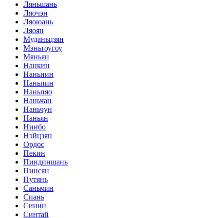
Ляньшань
Ляочэн
Ляоюань
Ляоян
Муданьцзян
Мэньтоугоу
Мяньян
Нанкин
Наньнин
Наньпин
Наньпяо
Наньчан
Наньчун
Наньян
Нинбо
Нэйцзян
Ордос
Пекин
Пиндиншань
Пинсян
Путянь
Саньмин
Сиань
Синин
Синтай