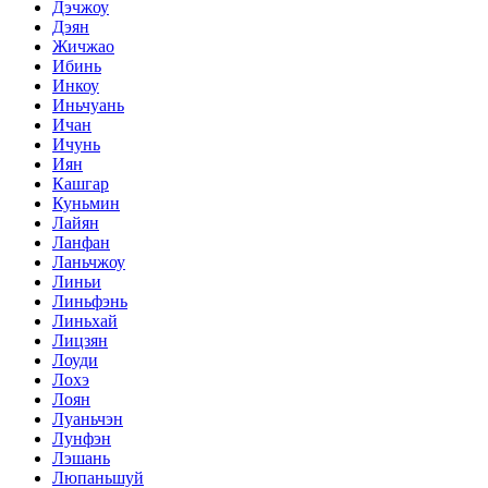
Дэчжоу
Дэян
Жичжао
Ибинь
Инкоу
Иньчуань
Ичан
Ичунь
Иян
Кашгар
Куньмин
Лайян
Ланфан
Ланьчжоу
Линьи
Линьфэнь
Линьхай
Лицзян
Лоуди
Лохэ
Лоян
Луаньчэн
Лунфэн
Лэшань
Люпаньшуй