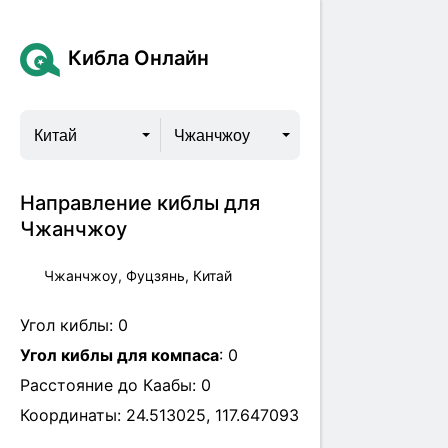
Кибла Онлайн
Китай
Чжанчжоу
Направление киблы для
Чжанчжоу
Чжанчжоу, Фуцзянь, Китай
Угол киблы:
0
Угол киблы для компаса
:
0
Расстояние до Каабы:
0
Координаты:
24.513025
,
117.647093