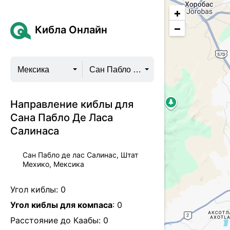
+
−
Кибла Онлайн
Мексика
Сан Пабло де лас Салинас
Направление киблы для
Сана Пабло Де Ласа
Салинаса
Сан Пабло де лас Салинас, Штат
Мехико, Мексика
Угол киблы:
0
Угол киблы для компаса
:
0
Расстояние до Каабы:
0