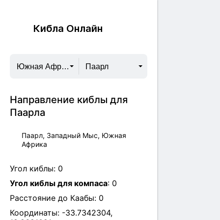
Кибла Онлайн
Южная Африка
Паарл
Направление киблы для
Паарла
Паарл, Западный Мыс, Южная
Африка
Угол киблы:
0
Угол киблы для компаса
:
0
Расстояние до Каабы:
0
Координаты:
-33.7342304
,