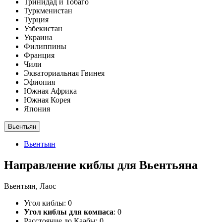
Тринидад и Тобаго
Туркменистан
Турция
Узбекистан
Украина
Филиппины
Франция
Чили
Экваториальная Гвинея
Эфиопия
Южная Африка
Южная Корея
Япония
Вьентьян
Вьентьян
Направление киблы для Вьентьяна
Вьентьян, Лаос
Угол киблы:
0
Угол киблы для компаса
:
0
Расстояние до Каабы:
0