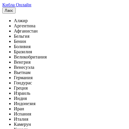
Кибла Онлайн
Лаос
Алжир
Аргентина
Афганистан
Бельгия
Бенин
Боливия
Бразилия
Великобритания
Венгрия
Венесуэла
Вьетнам
Германия
Гондурас
Греция
Израиль
Индия
Индонезия
Иран
Испания
Италия
Камерун