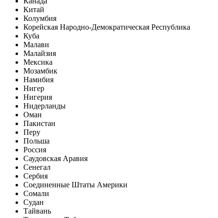
Канада
Китай
Колумбия
Корейская Народно-Демократическая Республика
Куба
Малави
Малайзия
Мексика
Мозамбик
Намибия
Нигер
Нигерия
Нидерланды
Оман
Пакистан
Перу
Польша
Россия
Саудовская Аравия
Сенегал
Сербия
Соединенные Штаты Америки
Сомали
Судан
Тайвань