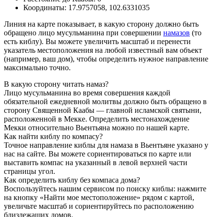
Координаты:
17.9757058
,
102.6331035
Линия на карте показывает, в какую сторону должно быть
обращено лицо мусульманина при совершении
намазов
(то
есть киблу). Вы можете увеличить масштаб и перенести
указатель местоположения на любой известный вам объект
(например, ваш дом), чтобы определить нужное направление
максимально точно.
В какую сторону читать намаз?
Лицо мусульманина во время совершения каждой
обязательной ежедневной молитвы должно быть обращено в
сторону Священной Каабы — главной исламской святыни,
расположенной в Мекке. Определить местонахождение
Мекки относительно Вьентьяна можно по нашей карте.
Как найти киблу по компасу?
Точное направление киблы для намаза в Вьентьяне указано у
нас на сайте. Вы можете сориентироваться по карте или
выставить компас на указанный в левой верхней части
страницы угол.
Как определить киблу без компаса дома?
Воспользуйтесь нашим сервисом по поиску киблы: нажмите
на кнопку «Найти мое местоположение» рядом с картой,
увеличьте масштаб и сориентируйтесь по расположению
близлежащих домов.