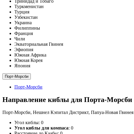
Тринидад и Тобаго
Туркменистан
Турция
Узбекистан
Украина
Филиппины
Франция
Чили
Экваториальная Гвинея
Эфиопия
Южная Африка
Южная Корея
Япония
Порт-Морсби
Порт-Морсби
Направление киблы для Порта-Морсби
Порт-Морсби, Нешнел Кэпитал Дистрикт, Папуа-Новая Гвинея
Угол киблы:
0
Угол киблы для компаса
:
0
Расстояние до Каабы:
0