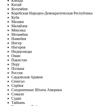
Канада
Китай
Колумбия
Корейская Народно-Демократическая Республика
Куба
Малави
Малайзия
Мексика
Мозамбик
Намибия
Нигер
Нигерия
Нидерланды
Оман
Пакистан
Перу
Польша
Россия
Саудовская Аравия
Сенегал
Сербия
Соединенные Штаты Америки
Сомали
Судан
Тайвань