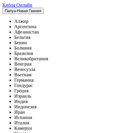
Кибла Онлайн
Папуа-Новая Гвинея
Алжир
Аргентина
Афганистан
Бельгия
Бенин
Боливия
Бразилия
Великобритания
Венгрия
Венесуэла
Вьетнам
Германия
Гондурас
Греция
Израиль
Индия
Индонезия
Иран
Испания
Италия
Камерун