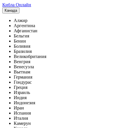
Кибла Онлайн
Канада
Алжир
Аргентина
Афганистан
Бельгия
Бенин
Боливия
Бразилия
Великобритания
Венгрия
Венесуэла
Вьетнам
Германия
Гондурас
Греция
Израиль
Индия
Индонезия
Иран
Испания
Италия
Камерун