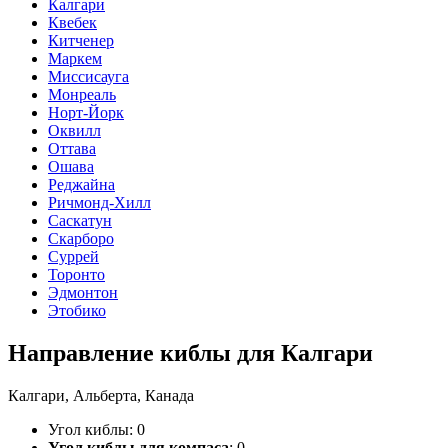
Калгари
Квебек
Китченер
Маркем
Миссисауга
Монреаль
Норт-Йорк
Оквилл
Оттава
Ошава
Реджайна
Ричмонд-Хилл
Саскатун
Скарборо
Суррей
Торонто
Эдмонтон
Этобико
Направление киблы для Калгари
Калгари, Альберта, Канада
Угол киблы:
0
Угол киблы для компаса
:
0