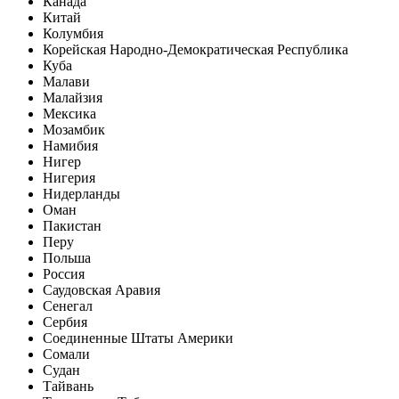
Канада
Китай
Колумбия
Корейская Народно-Демократическая Республика
Куба
Малави
Малайзия
Мексика
Мозамбик
Намибия
Нигер
Нигерия
Нидерланды
Оман
Пакистан
Перу
Польша
Россия
Саудовская Аравия
Сенегал
Сербия
Соединенные Штаты Америки
Сомали
Судан
Тайвань