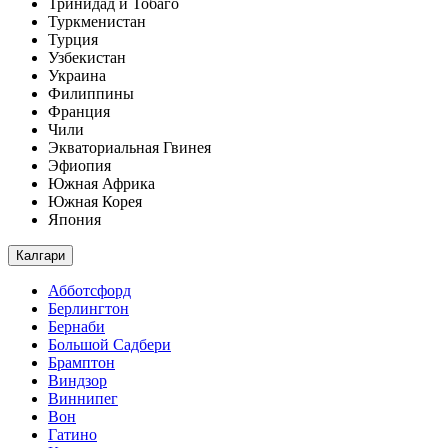
Тринидад и Тобаго
Туркменистан
Турция
Узбекистан
Украина
Филиппины
Франция
Чили
Экваториальная Гвинея
Эфиопия
Южная Африка
Южная Корея
Япония
Калгари
Абботсфорд
Берлингтон
Бернаби
Большой Садбери
Брамптон
Виндзор
Виннипег
Вон
Гатино